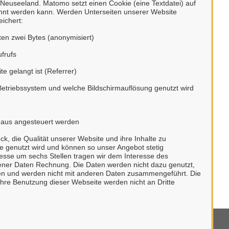
n, Neuseeland. Matomo setzt einen Cookie (eine Textdatei) auf
 über unser Portal
annt werden kann. Werden Unterseiten unserer Website
ichert:
ten zwei Bytes (anonymisiert)
ufrufs
te gelangt ist (Referrer)
 unseren digitalen Postkorb angeschlossen.
Betriebssystem und welche Bildschirmauflösung genutzt wird
erblick über alle gestellten Anliegen und
 unkompliziert in Kontakt treten.
e aus angesteuert werden
 die Qualität unserer Website und ihre Inhalte zu
te genutzt wird und können so unser Angebot stetig
esse um sechs Stellen tragen wir dem Interesse des
er Daten Rechnung. Die Daten werden nicht dazu genutzt,
undes.
eren und werden nicht mit anderen Daten zusammengeführt. Die
hre Benutzung dieser Webseite werden nicht an Dritte