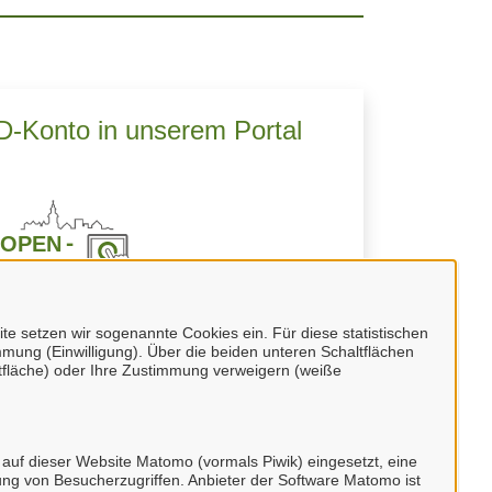
ID-Konto in unserem Portal
Ihr BundID-Konto an unserem Portal an.
 setzen wir sogenannte Cookies ein. Für diese statistischen
nfach auf
"BundID-Konto erstellen oder
mung (Einwilligung). Über die beiden unteren Schaltflächen
fläche) oder Ihre Zustimmung verweigern (weiße
anmelden"
.
 auf dieser Website Matomo (vormals Piwik) eingesetzt, eine
ng von Besucherzugriffen. Anbieter der Software Matomo ist