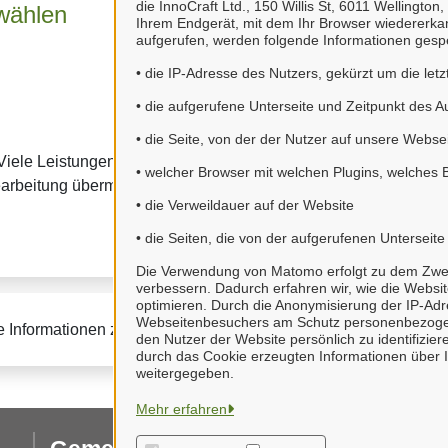
die InnoCraft Ltd., 150 Willis St, 6011 Wellingto
wählen
4. Kommunikation
Ihrem Endgerät, mit dem Ihr Browser wiedererk
aufgerufen, werden folgende Informationen gespe
• die IP-Adresse des Nutzers, gekürzt um die letz
• die aufgerufene Unterseite und Zeitpunkt des A
• die Seite, von der der Nutzer auf unsere Websei
Viele Leistungen sind an
Viele Leistungen können
• welcher Browser mit welchen Plugins, welches 
Dort haben Sie einen Üb
earbeitung übermitteln.
• die Verweildauer auf der Website
können mit uns
• die Seiten, die von der aufgerufenen Unterseit
Die Verwendung von Matomo erfolgt zu dem Zweck,
verbessern. Dadurch erfahren wir, wie die Websi
optimieren. Durch die Anonymisierung der IP-Adr
Webseitenbesuchers am Schutz personenbezogen
e Informationen zur BundID finden Sie auf der
FAQ-Seite des B
den Nutzer der Website persönlich zu identifizi
durch das Cookie erzeugten Informationen über I
weitergegeben.
Mehr erfahren