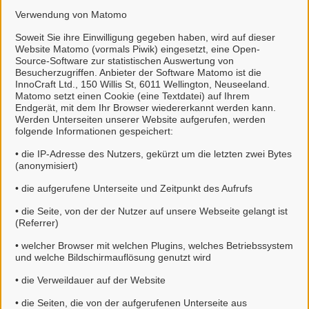
Verwendung von Matomo
Kontakt
Soweit Sie ihre Einwilligung gegeben haben, wird auf dieser
Website Matomo (vormals Piwik) eingesetzt, eine Open-
Zum Kontaktformular
Source-Software zur statistischen Auswertung von
Besucherzugriffen. Anbieter der Software Matomo ist die
InnoCraft Ltd., 150 Willis St, 6011 Wellington, Neuseeland.
Matomo setzt einen Cookie (eine Textdatei) auf Ihrem
Endgerät, mit dem Ihr Browser wiedererkannt werden kann.
Werden Unterseiten unserer Website aufgerufen, werden
Bürgerbüro Neuenkirchen
folgende Informationen gespeichert:
• die IP-Adresse des Nutzers, gekürzt um die letzten zwei Bytes
(anonymisiert)
Kontaktpersonen
• die aufgerufene Unterseite und Zeitpunkt des Aufrufs
• die Seite, von der der Nutzer auf unsere Webseite gelangt ist
(Referrer)
Sachbearbeiter /-in
Frau Krüger
• welcher Browser mit welchen Plugins, welches Betriebssystem
und welche Bildschirmauflösung genutzt wird
• die Verweildauer auf der Website
Fachgruppenleiter/in
• die Seiten, die von der aufgerufenen Unterseite aus
Frau Riebesehl