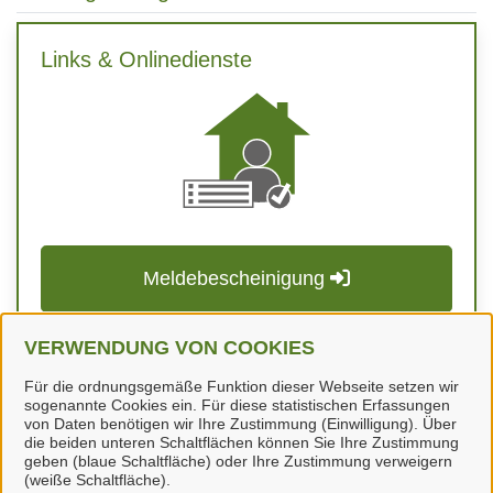
Links & Onlinedienste
Meldebescheinigung
Für mit
markierte Onlinedienste müssen Sie sich
VERWENDUNG VON COOKIES
in unserem Portal anmelden. Falls Sie noch keinen
Für die ordnungsgemäße Funktion dieser Webseite setzen wir
Login besitzen, können Sie sich schnell und einfach
sogenannte Cookies ein. Für diese statistischen Erfassungen
hier
registrieren.
von Daten benötigen wir Ihre Zustimmung (Einwilligung). Über
die beiden unteren Schaltflächen können Sie Ihre Zustimmung
geben (blaue Schaltfläche) oder Ihre Zustimmung verweigern
(weiße Schaltfläche).