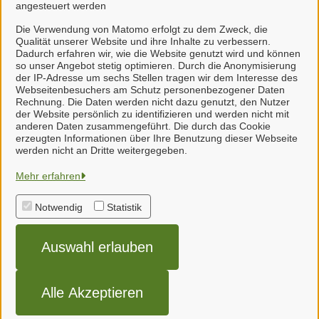
angesteuert werden
Die Verwendung von Matomo erfolgt zu dem Zweck, die
Qualität unserer Website und ihre Inhalte zu verbessern.
Sachbearbeiter /-in
Dadurch erfahren wir, wie die Website genutzt wird und können
so unser Angebot stetig optimieren. Durch die Anonymisierung
Herr Korell
der IP-Adresse um sechs Stellen tragen wir dem Interesse des
Webseitenbesuchers am Schutz personenbezogener Daten
Rechnung. Die Daten werden nicht dazu genutzt, den Nutzer
der Website persönlich zu identifizieren und werden nicht mit
anderen Daten zusammengeführt. Die durch das Cookie
erzeugten Informationen über Ihre Benutzung dieser Webseite
Gemeinde Neuenkirchen
werden nicht an Dritte weitergegeben.
Mehr erfahren
Alle Rechte vorbehalten
Notwendig
Statistik
Impressum
Auswahl erlauben
Cookie-Einstellungen
Datenschutzerklärung
Alle Akzeptieren