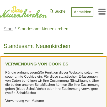
Zum Hauptinhalt springen
Suche
Anmelden
M
Start
Standesamt Neuenkirchen
Standesamt Neuenkirchen
Diese Einrichtung gehört zu
Gemeinde Neuenkirchen
.
VERWENDUNG VON COOKIES
Standort
Für die ordnungsgemäße Funktion dieser Webseite setzen wir
sogenannte Cookies ein. Für diese statistischen Erfassungen
von Daten benötigen wir Ihre Zustimmung (Einwilligung). Über
Rathaus
die beiden unteren Schaltflächen können Sie Ihre Zustimmung
Hauptstraße 1/3
geben (blaue Schaltfläche) oder Ihre Zustimmung verweigern
(weiße Schaltfläche).
29643 Neuenkirchen
Tel.:
+49 5195 940-0
Verwendung von Matomo
Fax: +49 5195 940-40