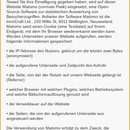
Soweit Sie ihre Einwilligung gegeben haben, wird auf dieser
E‑Mail:
standesamt@dasneuenkirchen.de
Website Matomo (vormals Piwik) eingesetzt, eine Open-
Source-Software zur statistischen Auswertung von
Kontakt
Besucherzugriffen. Anbieter der Software Matomo ist die
InnoCraft Ltd., 150 Willis St, 6011 Wellington, Neuseeland.
Matomo setzt einen Cookie (eine Textdatei) auf Ihrem
Endgerät, mit dem Ihr Browser wiedererkannt werden kann.
Frau Riebesehl
Werden Unterseiten unserer Website aufgerufen, werden
folgende Informationen gespeichert:
Frau Krüger
• die IP-Adresse des Nutzers, gekürzt um die letzten zwei Bytes
(anonymisiert)
Dienstleistungen
• die aufgerufene Unterseite und Zeitpunkt des Aufrufs
• die Seite, von der der Nutzer auf unsere Webseite gelangt ist
(Referrer)
Urkunden aus dem Sterberegister
• welcher Browser mit welchen Plugins, welches Betriebssystem
und welche Bildschirmauflösung genutzt wird
Urkunden aus dem Eheregister
• die Verweildauer auf der Website
Urkunden aus dem Geburtenregister
• die Seiten, die von der aufgerufenen Unterseite aus
angesteuert werden
Urkunden aus dem Lebenspartnerschaftregister
Die Verwendung von Matomo erfolgt zu dem Zweck, die