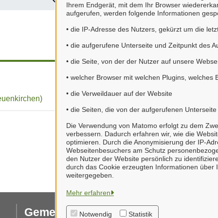
?
Ihrem Endgerät, mit dem Ihr Browser wiedererk
aufgerufen, werden folgende Informationen gespe
• die IP-Adresse des Nutzers, gekürzt um die letz
• die aufgerufene Unterseite und Zeitpunkt des A
• die Seite, von der der Nutzer auf unsere Websei
• welcher Browser mit welchen Plugins, welches 
• die Verweildauer auf der Website
uenkirchen)
• die Seiten, die von der aufgerufenen Unterseit
Die Verwendung von Matomo erfolgt zu dem Zweck,
verbessern. Dadurch erfahren wir, wie die Websi
optimieren. Durch die Anonymisierung der IP-Adr
Webseitenbesuchers am Schutz personenbezogen
den Nutzer der Website persönlich zu identifizi
durch das Cookie erzeugten Informationen über I
weitergegeben.
Mehr erfahren
Gemeinde Neuenkirchen
I
Notwendig
Statistik