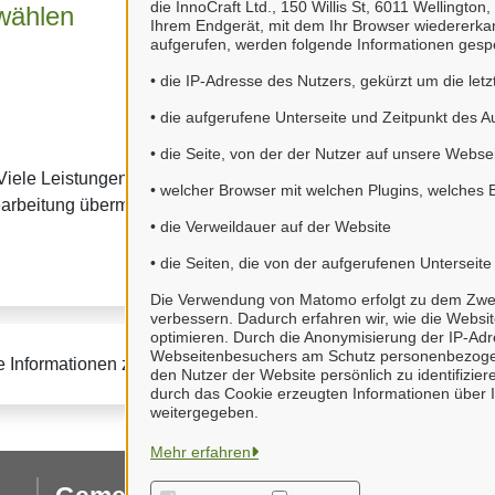
die InnoCraft Ltd., 150 Willis St, 6011 Wellingto
wählen
4. Kommunikation
Ihrem Endgerät, mit dem Ihr Browser wiedererk
aufgerufen, werden folgende Informationen gespe
• die IP-Adresse des Nutzers, gekürzt um die letz
• die aufgerufene Unterseite und Zeitpunkt des A
• die Seite, von der der Nutzer auf unsere Websei
Viele Leistungen sind an
Viele Leistungen können
• welcher Browser mit welchen Plugins, welches 
Dort haben Sie einen Üb
earbeitung übermitteln.
• die Verweildauer auf der Website
können mit uns
• die Seiten, die von der aufgerufenen Unterseit
Die Verwendung von Matomo erfolgt zu dem Zweck,
verbessern. Dadurch erfahren wir, wie die Websi
optimieren. Durch die Anonymisierung der IP-Adr
Webseitenbesuchers am Schutz personenbezogen
e Informationen zur BundID finden Sie auf der
FAQ-Seite des B
den Nutzer der Website persönlich zu identifizi
durch das Cookie erzeugten Informationen über I
weitergegeben.
Mehr erfahren