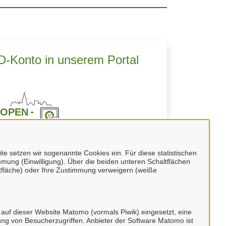
ID-Konto in unserem Portal
Ihr BundID-Konto an unserem Portal an.
 setzen wir sogenannte Cookies ein. Für diese statistischen
nfach auf
"BundID-Konto erstellen oder
mung (Einwilligung). Über die beiden unteren Schaltflächen
fläche) oder Ihre Zustimmung verweigern (weiße
anmelden"
.
 auf dieser Website Matomo (vormals Piwik) eingesetzt, eine
ng von Besucherzugriffen. Anbieter der Software Matomo ist