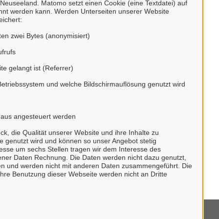
n, Neuseeland. Matomo setzt einen Cookie (eine Textdatei) auf
 über unser Portal
annt werden kann. Werden Unterseiten unserer Website
ichert:
ten zwei Bytes (anonymisiert)
ufrufs
te gelangt ist (Referrer)
 unseren digitalen Postkorb angeschlossen.
Betriebssystem und welche Bildschirmauflösung genutzt wird
erblick über alle gestellten Anliegen und
 unkompliziert in Kontakt treten.
e aus angesteuert werden
 die Qualität unserer Website und ihre Inhalte zu
te genutzt wird und können so unser Angebot stetig
esse um sechs Stellen tragen wir dem Interesse des
er Daten Rechnung. Die Daten werden nicht dazu genutzt,
undes.
eren und werden nicht mit anderen Daten zusammengeführt. Die
hre Benutzung dieser Webseite werden nicht an Dritte